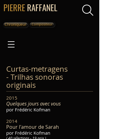
PIERRE
RAFFANEL
Chroniqueur
Compositeur
Curtas-metragens
- Trilhas sonoras
originais
2015
Quelques jours avec vous
por Frédéric Kofman
2014
Pour l'amour de Sarah
por Frédéric Kofman
( 40 sélections - 19 prix )